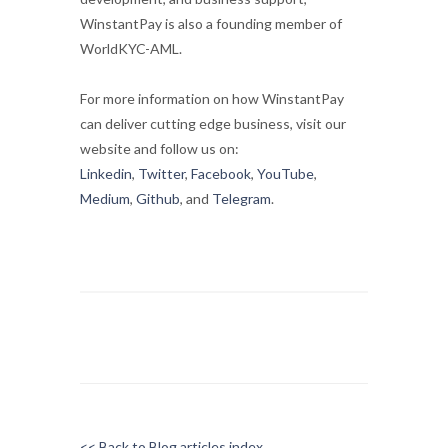
WinstantPay is also a founding member of
WorldKYC-AML.
For more information on how WinstantPay
can deliver cutting edge business, visit our
website and follow us on:
Linkedin
,
Twitter
,
Facebook
,
YouTube
,
Medium
,
Github
, and
Telegram
.
<< Back to Blog articles index