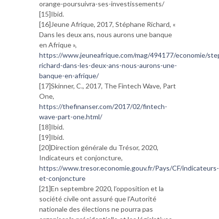
orange-poursuivra-ses-investissements/
[15]Ibid.
[16]Jeune Afrique, 2017, Stéphane Richard, «
Dans les deux ans, nous aurons une banque
en Afrique »,
https://www.jeuneafrique.com/mag/494177/economie/ste
richard-dans-les-deux-ans-nous-aurons-une-
banque-en-afrique/
[17]Skinner, C., 2017, The Fintech Wave, Part
One,
https://thefinanser.com/2017/02/fintech-
wave-part-one.html/
[18]Ibid.
[19]Ibid.
[20]Direction générale du Trésor, 2020,
Indicateurs et conjoncture,
https://www.tresor.economie.gouv.fr/Pays/CF/indicateurs-
et-conjoncture
[21]En septembre 2020, l’opposition et la
société civile ont assuré que l’Autorité
nationale des élections ne pourra pas