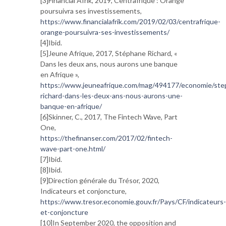
[3]Financial Afrik, 2019, Centrafrique : Orange
poursuivra ses investissements,
https://www.financialafrik.com/2019/02/03/centrafrique-
orange-poursuivra-ses-investissements/
[4]Ibid.
[5]Jeune Afrique, 2017, Stéphane Richard, «
Dans les deux ans, nous aurons une banque
en Afrique »,
https://www.jeuneafrique.com/mag/494177/economie/ste
richard-dans-les-deux-ans-nous-aurons-une-
banque-en-afrique/
[6]Skinner, C., 2017, The Fintech Wave, Part
One,
https://thefinanser.com/2017/02/fintech-
wave-part-one.html/
[7]Ibid.
[8]Ibid.
[9]Direction générale du Trésor, 2020,
Indicateurs et conjoncture,
https://www.tresor.economie.gouv.fr/Pays/CF/indicateurs-
et-conjoncture
[10]In September 2020, the opposition and